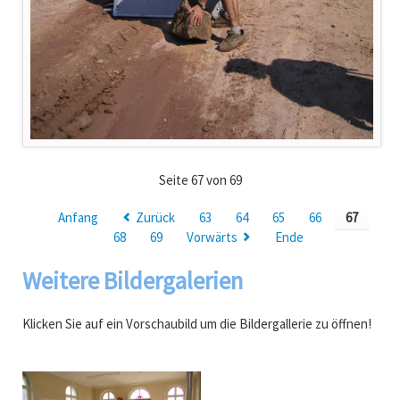
Seite 67 von 69
Anfang
Zurück
63
64
65
66
67
68
69
Vorwärts
Ende
Weitere Bildergalerien
Klicken Sie auf ein Vorschaubild um die Bildergallerie zu öffnen!