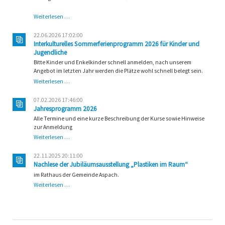
Bericht
Weiterlesen …
in
der
22.06.2026 17:02:00
BKZ
Interkulturelles Sommerferienprogramm 2026 für Kinder und
Jugendliche
Bitte Kinder und Enkelkinder schnell anmelden, nach unserem
Angebot im letzten Jahr werden die Plätze wohl schnell belegt sein.
Interkulturelles
Weiterlesen …
Sommerferienprogramm
2026
07.02.2026 17:46:00
für
Jahresprogramm 2026
Kinder
Alle Termine und eine kurze Beschreibung der Kurse sowie Hinweise
und
zur Anmeldung
Jugendliche
Jahresprogramm
Weiterlesen …
2026
22.11.2025 20:11:00
Nachlese der Jubiläumsausstellung „Plastiken im Raum“
im Rathaus der Gemeinde Aspach.
Nachlese
Weiterlesen …
der
Jubiläumsausstellung
„Plastiken
im