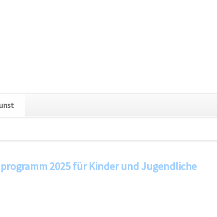
Navigation
unst
überspringen
ation
pringen
nprogramm 2025 für Kinder und Jugendliche